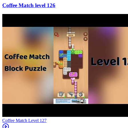
126
Level
127