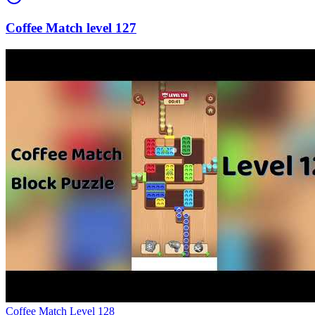
127
Level
128