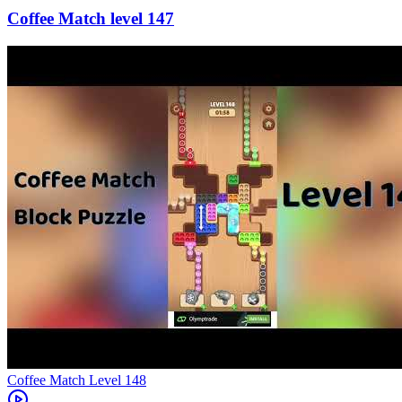
147
Level
148