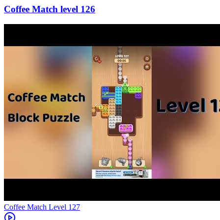
126
Level
127