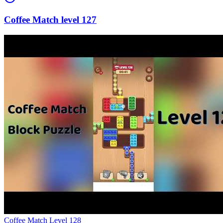
127
Level
128