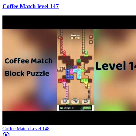
147
Level
148