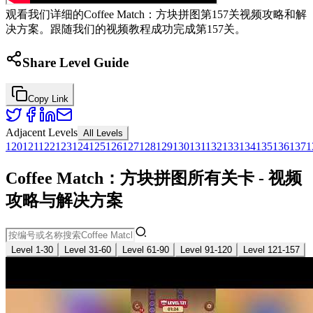
观看我们详细的Coffee Match：方块拼图第157关视频攻略和解
决方案。跟随我们的视频教程成功完成第157关。
Share Level Guide
Copy Link
Adjacent Levels
All Levels
120
121
122
123
124
125
126
127
128
129
130
131
132
133
134
135
136
137
1
Coffee Match：方块拼图所有关卡 - 视频
攻略与解决方案
Level 1-30
Level 31-60
Level 61-90
Level 91-120
Level 121-157