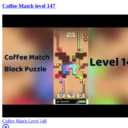
147
Level
148