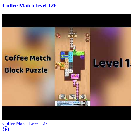
126
Level
127