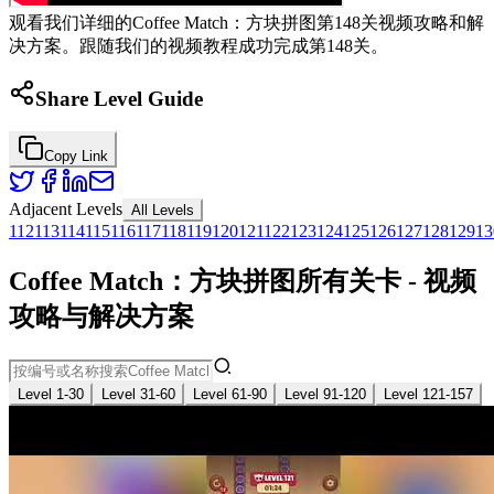
观看我们详细的Coffee Match：方块拼图第148关视频攻略和解
决方案。跟随我们的视频教程成功完成第148关。
Share Level Guide
Copy Link
Adjacent Levels
All Levels
112
113
114
115
116
117
118
119
120
121
122
123
124
125
126
127
128
129
13
Coffee Match：方块拼图所有关卡 - 视频
攻略与解决方案
Level 1-30
Level 31-60
Level 61-90
Level 91-120
Level 121-157