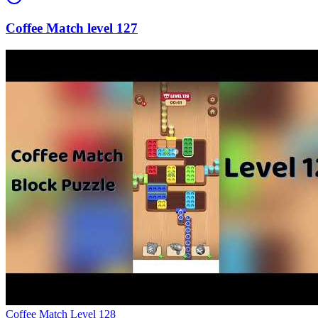
127
Level
128