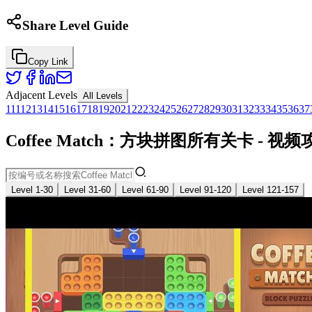
Share Level Guide
Copy Link
Adjacent Levels
All Levels
1
11
12
13
14
15
16
17
18
19
20
21
22
23
24
25
26
27
28
29
30
31
32
33
34
35
36
37
Coffee Match：方块拼图所有关卡 - 
Level 1-30
Level 31-60
Level 61-90
Level 91-120
Level 121-157