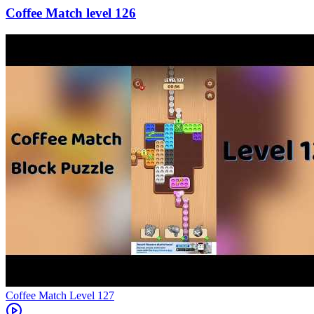
126
Level
127