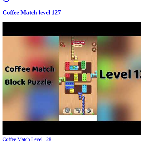
127
Level
128