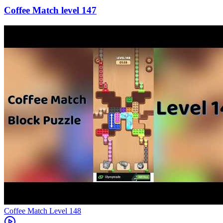
147
Level
148