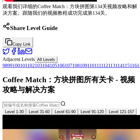
观看我们详细的Coffee Match：方块拼图第134关视频攻略和解
决方案。跟随我们的视频教程成功完成第134关。
Share Level Guide
Copy Link
Adjacent Levels
All Levels
98
99
100
101
102
103
104
105
106
107
108
109
110
111
112
113
114
115
116
1
Coffee Match：方块拼图所有关卡 - 视频
攻略与解决方案
Level 1-30
Level 31-60
Level 61-90
Level 91-120
Level 121-157