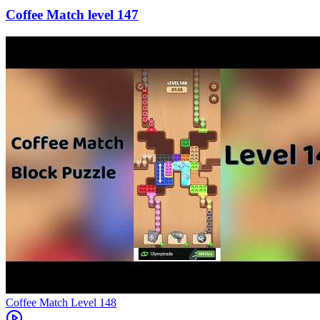
147
Level
148