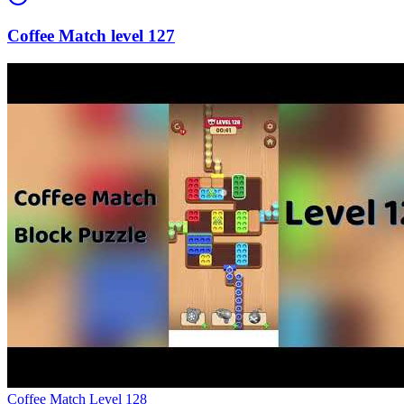
127
Level
128