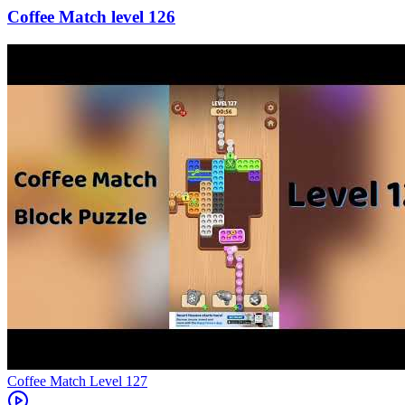
126
Level
127