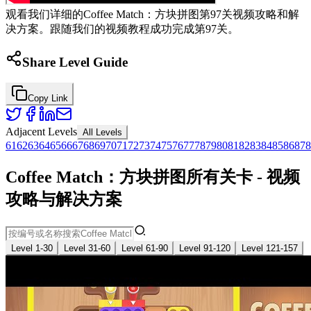
观看我们详细的Coffee Match：方块拼图第97关视频攻略和解
决方案。跟随我们的视频教程成功完成第97关。
Share Level Guide
Copy Link
Adjacent Levels
All Levels
61
62
63
64
65
66
67
68
69
70
71
72
73
74
75
76
77
78
79
80
81
82
83
84
85
86
87
8
Coffee Match：方块拼图所有关卡 - 视频
攻略与解决方案
Level 1-30
Level 31-60
Level 61-90
Level 91-120
Level 121-157