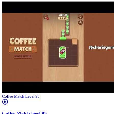
Level
95
95