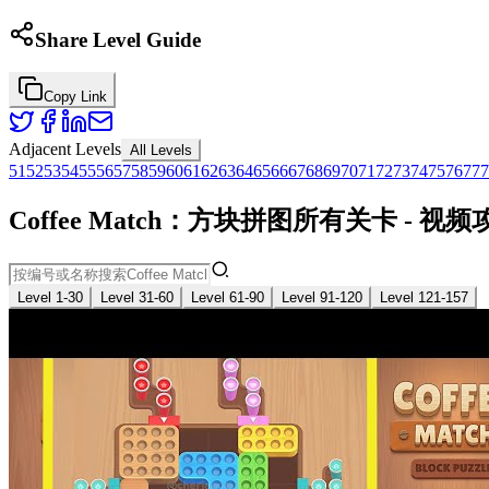
Share Level Guide
Copy Link
Adjacent Levels
All Levels
51
52
53
54
55
56
57
58
59
60
61
62
63
64
65
66
67
68
69
70
71
72
73
74
75
76
77
7
Coffee Match：方块拼图所有关卡 - 
Level 1-30
Level 31-60
Level 61-90
Level 91-120
Level 121-157