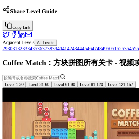
Share Level Guide
Copy Link
Adjacent Levels
All Levels
29
30
31
32
33
34
35
36
37
38
39
40
41
42
43
44
45
46
47
48
49
50
51
52
53
54
55
5
Coffee Match：方块拼图所有关卡 - 
Level 1-30
Level 31-60
Level 61-90
Level 91-120
Level 121-157