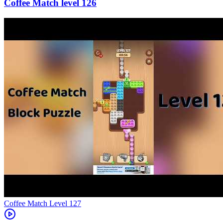
126
Level
127