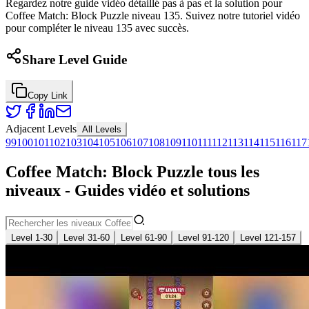
Regardez notre guide vidéo détaillé pas à pas et la solution pour
Coffee Match: Block Puzzle niveau 135. Suivez notre tutoriel vidéo
pour compléter le niveau 135 avec succès.
Share Level Guide
Copy Link
Adjacent Levels
All Levels
99
100
101
102
103
104
105
106
107
108
109
110
111
112
113
114
115
116
117
Coffee Match: Block Puzzle tous les
niveaux - Guides vidéo et solutions
Level 1-30
Level 31-60
Level 61-90
Level 91-120
Level 121-157