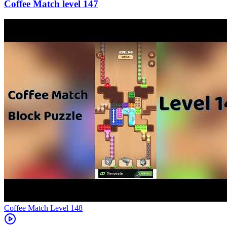
147
Level
148