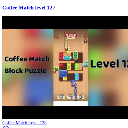
127
Level
128