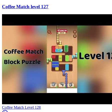
127
Level
128