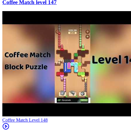
147
Level
148