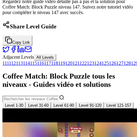
Regardez notre guide vidéo détaillé pas à pas et la solution pour
Coffee Match: Block Puzzle niveau 147. Suivez notre tutoriel vidéo
pour compléter le niveau 147 avec succès.
Share Level Guide
Copy Link
Adjacent Levels
All Levels
111
112
113
114
115
116
117
118
119
120
121
122
123
124
125
126
127
128
12
Coffee Match: Block Puzzle tous les
niveaux - Guides vidéo et solutions
Level 1-30
Level 31-60
Level 61-90
Level 91-120
Level 121-157