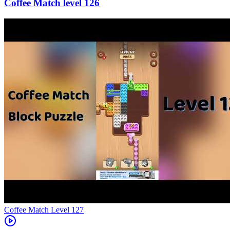
126
Level
127