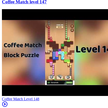
147
Level
148