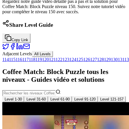
Regardez notre guide vidéo détaillé pas à pas et la solution pour
Coffee Match: Block Puzzle niveau 150. Suivez notre tutoriel vidéo
pour compléter le niveau 150 avec succès.
Share Level Guide
Copy Link
Adjacent Levels
All Levels
114
115
116
117
118
119
120
121
122
123
124
125
126
127
128
129
130
131
13
Coffee Match: Block Puzzle tous les
niveaux - Guides vidéo et solutions
Level 1-30
Level 31-60
Level 61-90
Level 91-120
Level 121-157