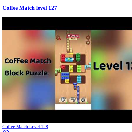
127
Level
128