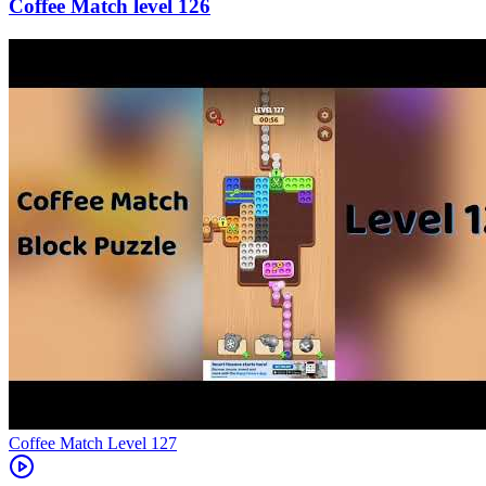
126
Level
127