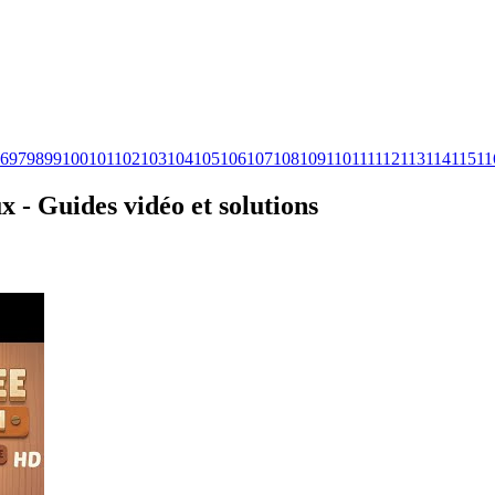
6
97
98
99
100
101
102
103
104
105
106
107
108
109
110
111
112
113
114
115
11
x - Guides vidéo et solutions