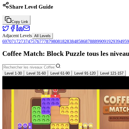
Share Level Guide
Copy Link
Adjacent Levels
All Levels
69
70
71
72
73
74
75
76
77
78
79
80
81
82
83
84
85
86
87
88
89
90
91
92
93
94
95
9
Coffee Match: Block Puzzle tous les niveau
Level 1-30
Level 31-60
Level 61-90
Level 91-120
Level 121-157