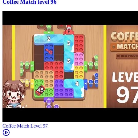
96
Level
97