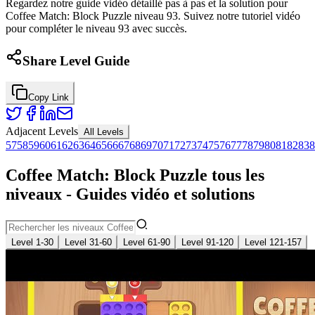
Regardez notre guide vidéo détaillé pas à pas et la solution pour
Coffee Match: Block Puzzle niveau 93. Suivez notre tutoriel vidéo
pour compléter le niveau 93 avec succès.
Share Level Guide
Copy Link
Adjacent Levels
All Levels
57
58
59
60
61
62
63
64
65
66
67
68
69
70
71
72
73
74
75
76
77
78
79
80
81
82
83
8
Coffee Match: Block Puzzle tous les
niveaux - Guides vidéo et solutions
Level 1-30
Level 31-60
Level 61-90
Level 91-120
Level 121-157