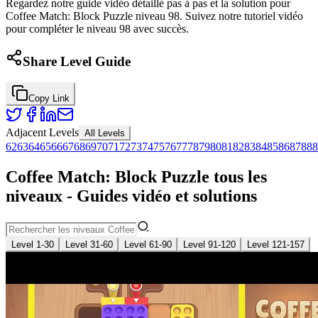
Regardez notre guide vidéo détaillé pas à pas et la solution pour
Coffee Match: Block Puzzle niveau 98. Suivez notre tutoriel vidéo
pour compléter le niveau 98 avec succès.
Share Level Guide
Copy Link
Adjacent Levels
All Levels
62
63
64
65
66
67
68
69
70
71
72
73
74
75
76
77
78
79
80
81
82
83
84
85
86
87
88
8
Coffee Match: Block Puzzle tous les
niveaux - Guides vidéo et solutions
Level 1-30
Level 31-60
Level 61-90
Level 91-120
Level 121-157