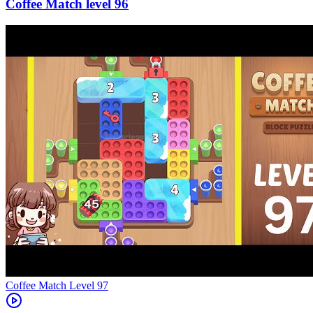
96
Level
97