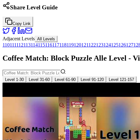
Share Level Guide
Copy Link
Adjacent Levels
All Levels
110
111
112
113
114
115
116
117
118
119
120
121
122
123
124
125
126
127
12
Coffee Match: Block Puzzle Alle Level - 
Level 1-30
Level 31-60
Level 61-90
Level 91-120
Level 121-157