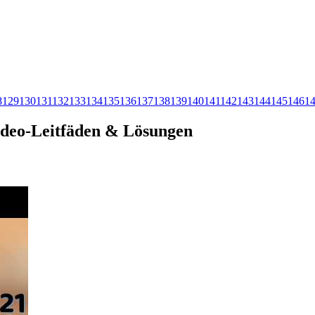
8
129
130
131
132
133
134
135
136
137
138
139
140
141
142
143
144
145
146
1
Video-Leitfäden & Lösungen