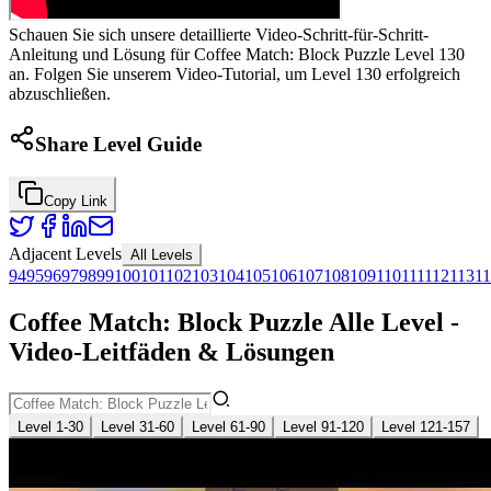
Schauen Sie sich unsere detaillierte Video-Schritt-für-Schritt-
Anleitung und Lösung für Coffee Match: Block Puzzle Level 130
an. Folgen Sie unserem Video-Tutorial, um Level 130 erfolgreich
abzuschließen.
Share Level Guide
Copy Link
Adjacent Levels
All Levels
94
95
96
97
98
99
100
101
102
103
104
105
106
107
108
109
110
111
112
113
1
Coffee Match: Block Puzzle Alle Level -
Video-Leitfäden & Lösungen
Level 1-30
Level 31-60
Level 61-90
Level 91-120
Level 121-157