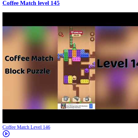
145
Level
146