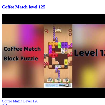
125
Level
126