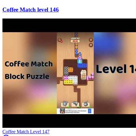
146
Level
147