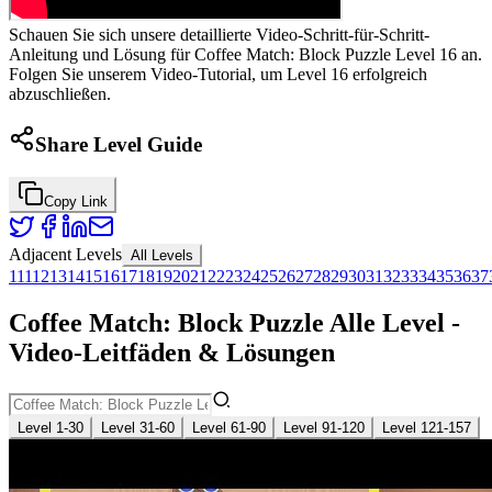
Schauen Sie sich unsere detaillierte Video-Schritt-für-Schritt-
Anleitung und Lösung für Coffee Match: Block Puzzle Level 16 an.
Folgen Sie unserem Video-Tutorial, um Level 16 erfolgreich
abzuschließen.
Share Level Guide
Copy Link
Adjacent Levels
All Levels
1
11
12
13
14
15
16
17
18
19
20
21
22
23
24
25
26
27
28
29
30
31
32
33
34
35
36
37
Coffee Match: Block Puzzle Alle Level -
Video-Leitfäden & Lösungen
Level 1-30
Level 31-60
Level 61-90
Level 91-120
Level 121-157