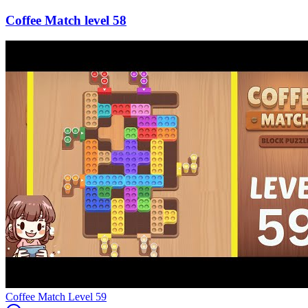
58
Level
59