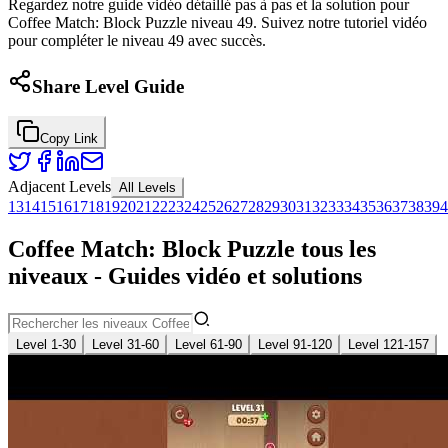
Regardez notre guide vidéo détaillé pas à pas et la solution pour
Coffee Match: Block Puzzle niveau 49. Suivez notre tutoriel vidéo
pour compléter le niveau 49 avec succès.
Share Level Guide
Copy Link
Adjacent Levels
All Levels
13
14
15
16
17
18
19
20
21
22
23
24
25
26
27
28
29
30
31
32
33
34
35
36
37
38
39
4
Coffee Match: Block Puzzle tous les
niveaux - Guides vidéo et solutions
Level 1-30
Level 31-60
Level 61-90
Level 91-120
Level 121-157