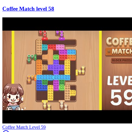
58
Level
59