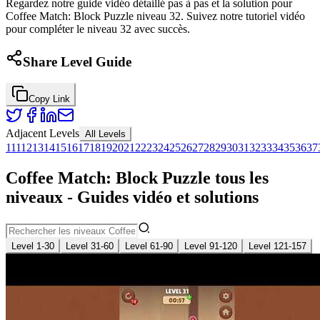
Regardez notre guide vidéo détaillé pas à pas et la solution pour
Coffee Match: Block Puzzle niveau 32. Suivez notre tutoriel vidéo
pour compléter le niveau 32 avec succès.
Share Level Guide
Copy Link
Adjacent Levels
All Levels
1
11
12
13
14
15
16
17
18
19
20
21
22
23
24
25
26
27
28
29
30
31
32
33
34
35
36
37
Coffee Match: Block Puzzle tous les
niveaux - Guides vidéo et solutions
Level 1-30
Level 31-60
Level 61-90
Level 91-120
Level 121-157