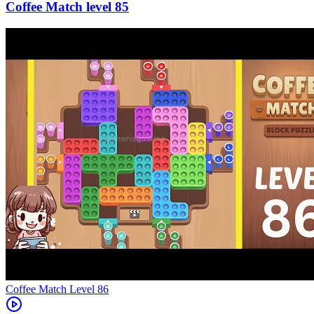
85
Level
86