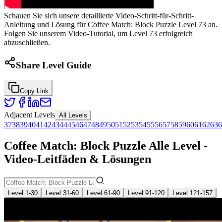
Schauen Sie sich unsere detaillierte Video-Schritt-für-Schritt-
Anleitung und Lösung für Coffee Match: Block Puzzle Level 73 an.
Folgen Sie unserem Video-Tutorial, um Level 73 erfolgreich
abzuschließen.
Share Level Guide
Copy Link
Adjacent Levels
All Levels
37
38
39
40
41
42
43
44
45
46
47
48
49
50
51
52
53
54
55
56
57
58
59
60
61
62
63
6
Coffee Match: Block Puzzle Alle Level -
Video-Leitfäden & Lösungen
Level 1-30
Level 31-60
Level 61-90
Level 91-120
Level 121-157